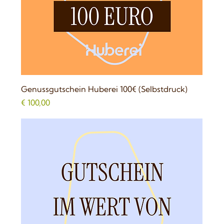
Genussgutschein Huberei 100€ (Selbstdruck)
Preis
€ 100,00