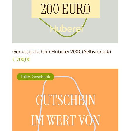
Genussgutschein Huberei 200€ (Selbstdruck)
Preis
€ 200,00
Tolles Geschenk